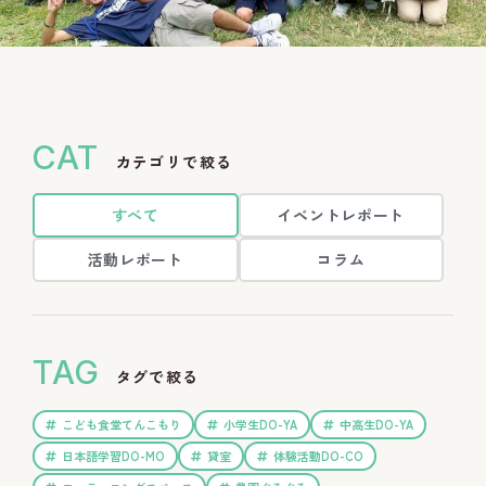
CAT
カテゴリで絞る
すべて
イベントレポート
活動レポート
コラム
TAG
タグで絞る
こども食堂てんこもり
小学生DO-YA
中高生DO-YA
日本語学習DO-MO
貸室
体験活動DO-CO