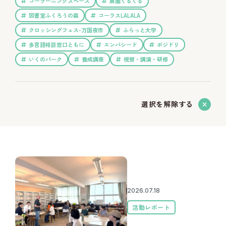
コーラーニングスペース
農園ぐるぐる
図書室ふくろうの森
コーラスLALALA
クロッシングフェス-万国夜市
ふらっと大学
多言語相談窓口ともに
エンパシード
ポジドリ
いくのパーク
養成講座
視察・講演・研修
選択を解除する
2026.07.18
活動レポート