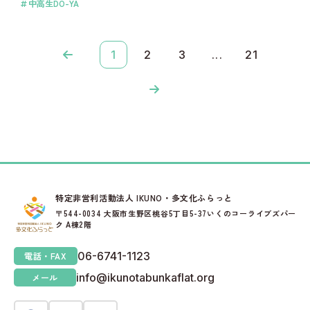
中高生DO-YA
1
2
3
...
21
特定非営利活動法人 IKUNO・多文化ふらっと
〒544-0034 大阪市生野区桃谷5丁目5-37いくのコーライブズパー
ク A棟2階
06-6741-1123
電話・FAX
info@ikunotabunkaflat.org
メール