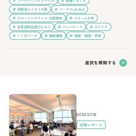
コーラーニングスペース
農園ぐるぐる
図書室ふくろうの森
コーラスLALALA
クロッシングフェス-万国夜市
ふらっと大学
多言語相談窓口ともに
エンパシード
ポジドリ
いくのパーク
養成講座
視察・講演・研修
選択を解除する
2026.07.18
活動レポート