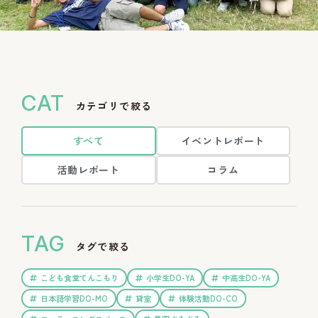
CAT
カテゴリで絞る
すべて
イベントレポート
活動レポート
コラム
TAG
タグで絞る
こども食堂てんこもり
小学生DO-YA
中高生DO-YA
日本語学習DO-MO
貸室
体験活動DO-CO