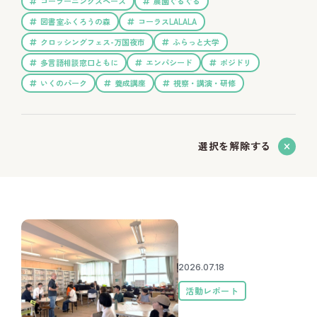
コーラーニングスペース
農園ぐるぐる
図書室ふくろうの森
コーラスLALALA
クロッシングフェス-万国夜市
ふらっと大学
多言語相談窓口ともに
エンパシード
ポジドリ
いくのパーク
養成講座
視察・講演・研修
選択を解除する
2026.07.18
活動レポート