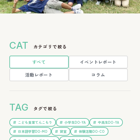
CAT
カテゴリで絞る
すべて
イベントレポート
活動レポート
コラム
TAG
タグで絞る
こども食堂てんこもり
小学生DO-YA
中高生DO-YA
日本語学習DO-MO
貸室
体験活動DO-CO