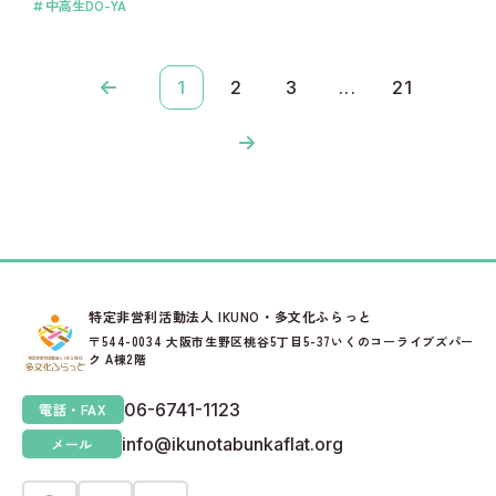
中高生DO-YA
1
2
3
...
21
特定非営利活動法人 IKUNO・多文化ふらっと
〒544-0034 大阪市生野区桃谷5丁目5-37いくのコーライブズパー
ク A棟2階
06-6741-1123
電話・FAX
info@ikunotabunkaflat.org
メール