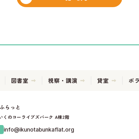
図書室
視察・講演
貸室
ボ
化ふらっと
37いくのコーライブズパーク A棟2階
info@ikunotabunkaflat.org