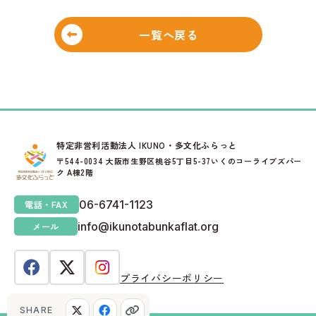
一覧へ戻る
特定非営利活動法人 IKUNO・多文化ふらっと
〒544-0034 大阪市生野区桃谷5丁目5-37いくのコーライブズパー
ク A棟2階
06-6741-1123
電話・FAX
info@ikunotabunkaflat.org
メール
プライバシーポリシー
SHARE