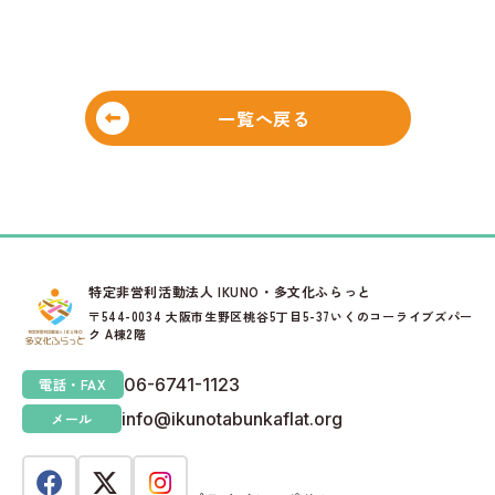
一覧へ戻る
特定非営利活動法人 IKUNO・多文化ふらっと
〒544-0034 大阪市生野区桃谷5丁目5-37いくのコーライブズパー
ク A棟2階
06-6741-1123
電話・FAX
info@ikunotabunkaflat.org
メール