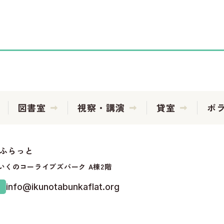
図書室
視察・講演
貸室
ボ
化ふらっと
37いくのコーライブズパーク A棟2階
info@ikunotabunkaflat.org