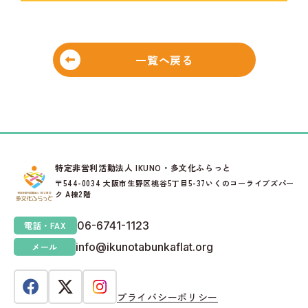
一覧へ戻る
特定非営利活動法人 IKUNO・多文化ふらっと
〒544-0034 大阪市生野区桃谷5丁目5-37いくのコーライブズパー
ク A棟2階
06-6741-1123
電話・FAX
info@ikunotabunkaflat.org
メール
プライバシーポリシー