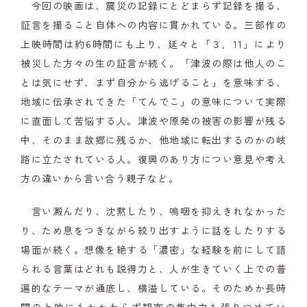
今回の映画は、震災の記録にとどまらず記録を撮る、
証言を撮ること自体への内容に貫かれている。三部作の
上映時間は約6時間にも上り、延々と「３．11」により
被災した方々の生の証言が続く。「津波の際は他人のこ
とは気にせず、まず自分から逃げること」を意味する、
地域に伝承されてきた「てんでこ」の意味について実際
に直面して苦悩する人。津波や原発の被害の影響が残る
中、そのまま故郷に残るか、他地域に転出するのかの岐
路に立たされている人。復興のあり方につい意見や考え
方の違いから言い合う親子など。
言い澱んだり、沈黙したり、嗚咽を抑えきれなかった
り、ため息をつきながら絞り出すように話をしたりする
場面が続く。想像を絶する「濃密」な経験を前にして語
られる言葉はどれも説得力と、人が生きていく上での普
遍的なテーマが通底し、横溢している。そのためか長時