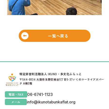
一覧へ戻る
特定非営利活動法人 IKUNO・多文化ふらっと
〒544-0034 大阪市生野区桃谷5丁目5-37いくのコーライブズパー
ク A棟2階
06-6741-1123
電話・FAX
info@ikunotabunkaflat.org
メール