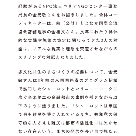
経験があるNPO法人コリアNGOセンター事務
局長の金光敏さんをお招きしました。全体コー
ディネーターは、前（公財）とよなか国際交流
協会常務理事の金相文さん。長年にわたり具体
的な実践や施策の策定に関わってきた3人の対
話は、リアルな現実と理想を交差させながらの
スリリングな対話となりました。
多文化共生のまちづくりの必要について、金光
敏さんは3年前の米国国務省のプログラム招請
で訪問したシャーロットというニューヨークに
次ぐ全米第二の金融都市の事例を引きながら以
下のように語りました。「シャーロットは米国
で最も難民を受け入れているまち。共和党の保
守的な人さえも難民は都市の活性化には欠かせ
ない存在という。まちの発展を長い目で観たと