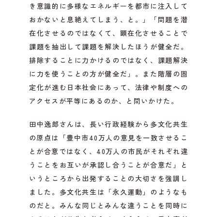
き意識的に多様なエネルギーを都市に注入して
おかないと息絶えてしまう、と。」「問題を潜
在化させるのではなくて、顕在化させることで
課題を抽出して課題を解決したほうが健全だ。
排除することに力かけるのではなく、課題解決
に力を使うことの方が健全だ」。また階層の固
定化が進む日本社会にあって、法律や制度への
アクセスが平等にあるのか、と問いかけた。
田中逸郎さんは、長い行政経験から多文化共生
の原点は「豊中市40万人の意見を一致させるこ
とが合意ではなく、40万人の市民がそれぞれ違
うことをお互いが承認し合うことが合意だ」と
いうところから出発することの大切さを強調し
ました。多文化共生は「永久運動」のようなも
のだと。みんな同じとみんな違うことを同時に