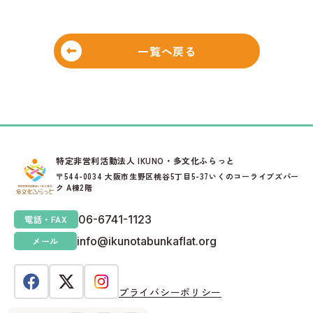
一覧へ戻る
特定非営利活動法人 IKUNO・多文化ふらっと
〒544-0034 大阪市生野区桃谷5丁目5-37いくのコーライブズパー
ク A棟2階
06-6741-1123
電話・FAX
info@ikunotabunkaflat.org
メール
プライバシーポリシー