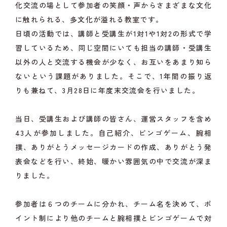
化交流の場として参加者の笑顔・声からさまざまな文化
に触れられる、多文化が溢れる教室です。
日頃の活動では、講師と受講生が1対1や1対2の形式で学
習しているため、同じ空間にいても担当の講師・受講生
以外の人と交流する機会が少なく、お互いをあまり知ら
ないという課題がありました。そこで、1年間の振り返
りも兼ねて、3月28日に年度末交流会を行いました。
当日、受講生および講師の皆さん、運営スタッフを含め
43人が参加しました。自己紹介、ビンゴゲーム、腕相
撲、ありがとうメッセージカードの作成、ありがとう発
表会などを行い、終始、暖かい雰囲気の中で交流が深ま
りました。
参加者は６つのチームに分かれ、チーム名を決めて、ポ
イント制により他のチームと腕相撲とビンゴゲームで対