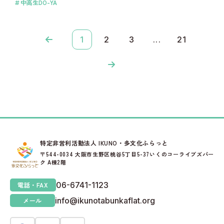
中高生DO-YA
1
2
3
...
21
特定非営利活動法人 IKUNO・多文化ふらっと
〒544-0034 大阪市生野区桃谷5丁目5-37いくのコーライブズパー
ク A棟2階
06-6741-1123
電話・FAX
info@ikunotabunkaflat.org
メール