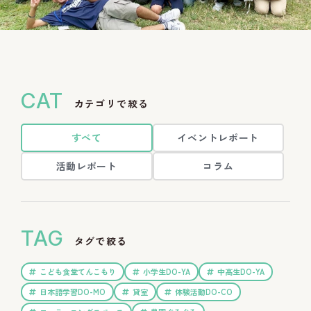
CAT
カテゴリで絞る
すべて
イベントレポート
活動レポート
コラム
TAG
タグで絞る
こども食堂てんこもり
小学生DO-YA
中高生DO-YA
日本語学習DO-MO
貸室
体験活動DO-CO