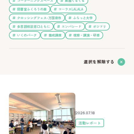
コーラーニングスペース
農園ぐるぐる
図書室ふくろうの森
コーラスLALALA
クロッシングフェス-万国夜市
ふらっと大学
多言語相談窓口ともに
エンパシード
ポジドリ
いくのパーク
養成講座
視察・講演・研修
選択を解除する
2026.07.18
活動レポート