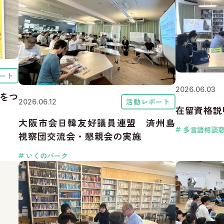
ート
2026.06.03
ーをつ
活動レポート
2026.06.12
在留資格説
大阪市会日韓友好議員連盟 済州島
多言語相談
視察団交流会・懇親会の実施
いくのパーク