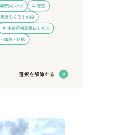
学習DO-MO
貸室
図書室ふくろうの森
多言語相談窓口ともに
・講演・研修
選択を解除する