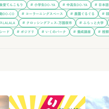
食堂てんこもり
小学生DO-YA
中高生DO-YA
日本語
動DO-CO
コーラーニングスペース
農園ぐるぐる
LALALA
クロッシングフェス-万国夜市
ふらっと大学
シード
ポジドリ
いくのパーク
養成講座
視察