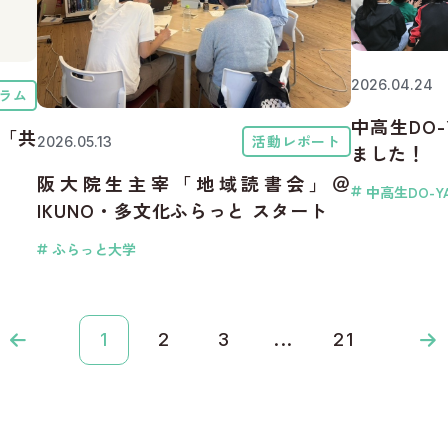
2026.04.24
ラム
中高生DO
「共
活動レポート
2026.05.13
ました！
阪大院生主宰「地域読書会」＠
中高生DO-Y
IKUNO・多文化ふらっと スタート
ふらっと大学
1
2
3
...
21