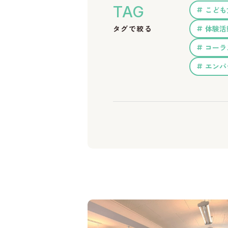
TAG
こども
タグで絞る
体験活
コーラス
エンパ